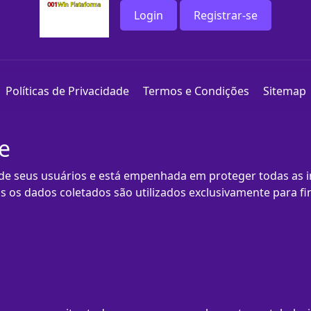
Login
Registrar-se
Políticas de Privacidade
Termos e Condições
Sitemap
de
 de seus usuários e está empenhada em proteger todas as 
 os dados coletados são utilizados exclusivamente para fi