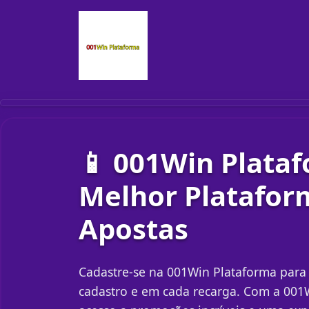
📱 001Win Plata
Melhor Platafor
Apostas
Cadastre-se na 001Win Plataforma par
cadastro e em cada recarga. Com a 001