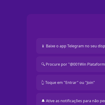
📱 Baixe o app Telegram no seu disp
🔍 Procure por "@001Win Plataforma
👆 Toque em "Entrar" ou "Join"
🔔 Ative as notificações para não p