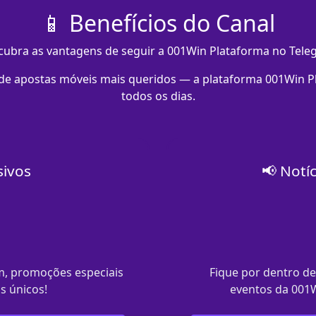
📱 Benefícios do Canal
cubra as vantagens de seguir a 001Win Plataforma no Tele
e apostas móveis mais queridos — a plataforma 001Win Pla
todos os dias.
sivos
📢 Notí
m, promoções especiais
Fique por dentro d
s únicos!
eventos da 001W