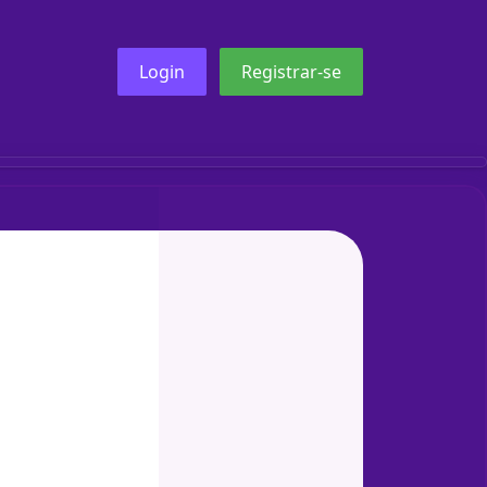
Login
Registrar-se