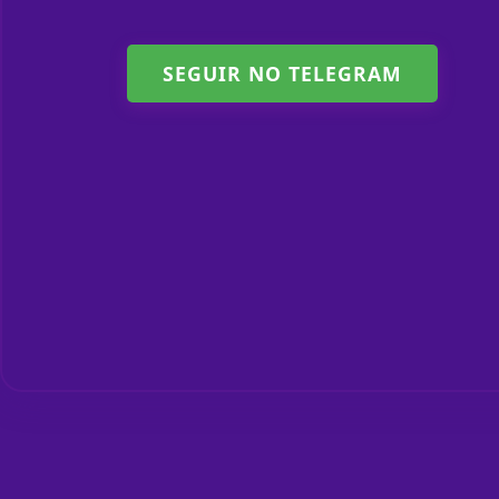
SEGUIR NO TELEGRAM