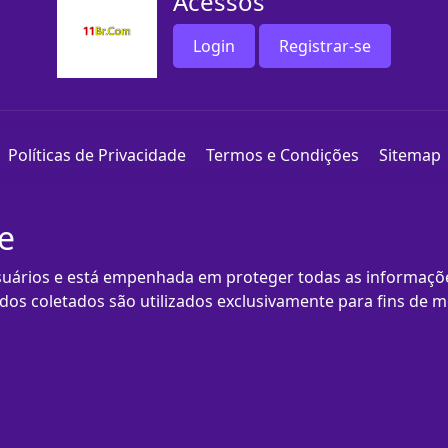
Acessos
Login
Registrar-se
Políticas de Privacidade
Termos e Condições
Sitemap
de
usuários e está empenhada em proteger todas as informaçõ
os coletados são utilizados exclusivamente para fins de m