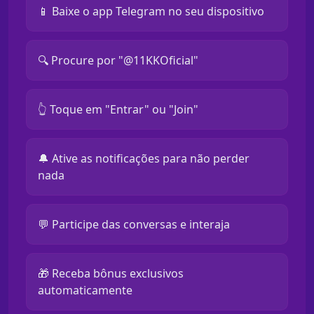
📱 Baixe o app Telegram no seu dispositivo
🔍 Procure por "@11KKOficial"
👆 Toque em "Entrar" ou "Join"
🔔 Ative as notificações para não perder
nada
💬 Participe das conversas e interaja
🎁 Receba bônus exclusivos
automaticamente