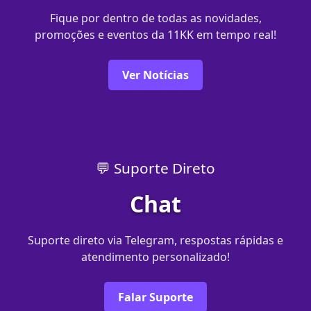
Fique por dentro de todas as novidades,
promoções e eventos da 11KK em tempo real!
Ver Notícias
💬 Suporte Direto
Chat
Suporte direto via Telegram, respostas rápidas e
atendimento personalizado!
Falar Suporte