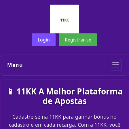
Login
Registrar-se
Menu
📱 11KK A Melhor Plataforma
de Apostas
Cadastre-se na 11KK para ganhar bônus no
cadastro e em cada recarga. Com a 11KK, você