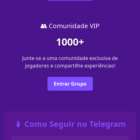
👥 Comunidade VIP
1000+
Junte-se a uma comunidade exclusiva de
jogadores e compartilhe experiências!
Entrar Grupo
📱 Como Seguir no Telegram