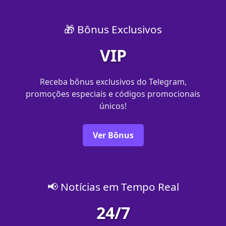
🎁 Bônus Exclusivos
VIP
Receba bônus exclusivos do Telegram,
promoções especiais e códigos promocionais
únicos!
Ver Bônus
📢 Notícias em Tempo Real
24/7