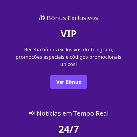
🎁 Bônus Exclusivos
VIP
Receba bônus exclusivos do Telegram,
promoções especiais e códigos promocionais
únicos!
Ver Bônus
📢 Notícias em Tempo Real
24/7