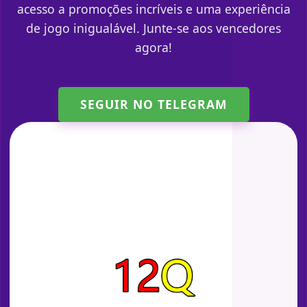
acesso a promoções incríveis e uma experiência
de jogo inigualável. Junte-se aos vencedores
agora!
SEGUIR NO TELEGRAM