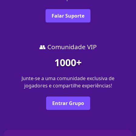
Falar Suporte
👥 Comunidade VIP
1000+
Junte-se a uma comunidade exclusiva de
jogadores e compartilhe experiências!
Entrar Grupo