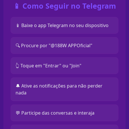
📱 Como Seguir no Telegram
📱 Baixe o app Telegram no seu dispositivo
🔍 Procure por "@188W APPOficial"
👆 Toque em "Entrar" ou "Join"
🔔 Ative as notificações para não perder
nada
💬 Participe das conversas e interaja