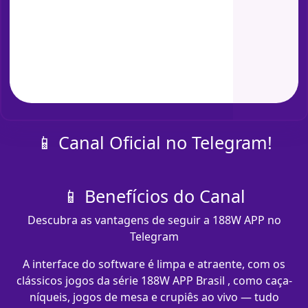
📱 Canal Oficial no Telegram!
📱 Benefícios do Canal
Descubra as vantagens de seguir a 188W APP no
Telegram
A interface do software é limpa e atraente, com os
clássicos jogos da série 188W APP Brasil , como caça-
níqueis, jogos de mesa e crupiês ao vivo — tudo