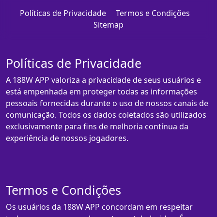
Políticas de Privacidade
Termos e Condições
Sitemap
Políticas de Privacidade
A 188W APP valoriza a privacidade de seus usuários e
está empenhada em proteger todas as informações
pessoais fornecidas durante o uso de nossos canais de
comunicação. Todos os dados coletados são utilizados
exclusivamente para fins de melhoria contínua da
experiência de nossos jogadores.
Termos e Condições
Os usuários da 188W APP concordam em respeitar