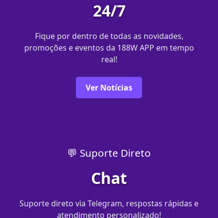
24/7
Fique por dentro de todas as novidades,
promoções e eventos da 188W APP em tempo
real!
Ver Notícias
💬 Suporte Direto
Chat
Suporte direto via Telegram, respostas rápidas e
atendimento personalizado!