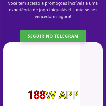
você tem acesso a promoções incríveis e uma
experiência de jogo inigualável. Junte-se aos
vencedores agora!
SEGUIR NO TELEGRAM