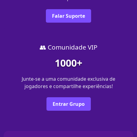
Falar Suporte
👥 Comunidade VIP
1000+
Junte-se a uma comunidade exclusiva de
jogadores e compartilhe experiências!
Entrar Grupo