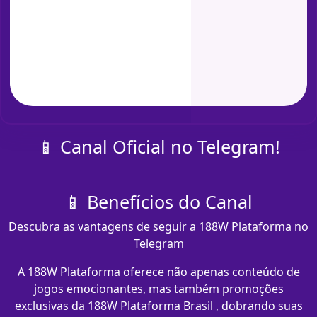
📱 Canal Oficial no Telegram!
📱 Benefícios do Canal
Descubra as vantagens de seguir a 188W Plataforma no
Telegram
A 188W Plataforma oferece não apenas conteúdo de
jogos emocionantes, mas também promoções
exclusivas da 188W Plataforma Brasil , dobrando suas