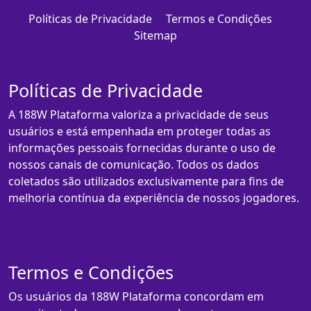
Políticas de Privacidade
Termos e Condições
Sitemap
Políticas de Privacidade
A 188W Plataforma valoriza a privacidade de seus
usuários e está empenhada em proteger todas as
informações pessoais fornecidas durante o uso de
nossos canais de comunicação. Todos os dados
coletados são utilizados exclusivamente para fins de
melhoria contínua da experiência de nossos jogadores.
Termos e Condições
Os usuários da 188W Plataforma concordam em