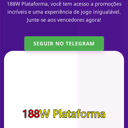
188W Plataforma, você tem acesso a promoções
incríveis e uma experiência de jogo inigualável.
Junte-se aos vencedores agora!
SEGUIR NO TELEGRAM