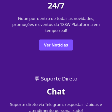
24/7
Fique por dentro de todas as novidades,
promoções e eventos da 188W Plataforma em
tempo real!
Ver Notícias
💬 Suporte Direto
Chat
Suporte direto via Telegram, respostas rápidas e
atendimento personalizado!