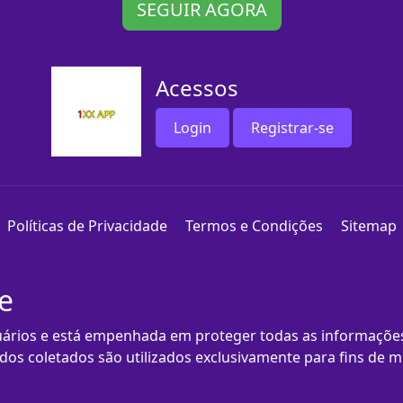
SEGUIR AGORA
Acessos
Login
Registrar-se
Políticas de Privacidade
Termos e Condições
Sitemap
de
suários e está empenhada em proteger todas as informaçõe
os coletados são utilizados exclusivamente para fins de m