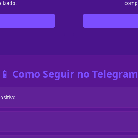
lizado!
compa
e
📱 Como Seguir no Telegram
ositivo