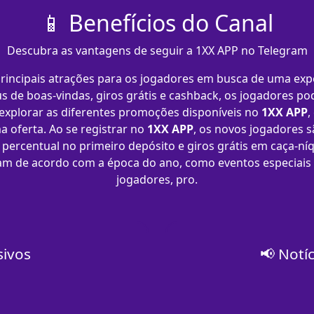
📱 Benefícios do Canal
Descubra as vantagens de seguir a 1XX APP no Telegram
rincipais atrações para os jogadores em busca de uma exp
us de boas-vindas, giros grátis e cashback, os jogadores 
 explorar as diferentes promoções disponíveis no
1XX APP
,
 oferta. Ao se registrar no
1XX APP
, os novos jogadores 
percentual no primeiro depósito e giros grátis em caça-níq
am de acordo com a época do ano, como eventos especiais 
jogadores, pro.
sivos
📢 Notí