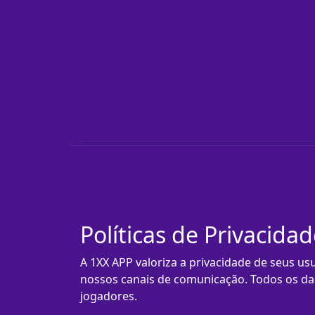
Políticas de Privacida
A 1XX APP valoriza a privacidade de seus u
nossos canais de comunicação. Todos os dad
jogadores.