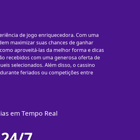
eriência de jogo enriquecedora. Com uma
podem maximizar suas chances de ganhar
 como aproveitá-las da melhor forma e dicas
são recebidos com uma generosa oferta de
ueis selecionados. Além disso, o cassino
durante feriados ou competições entre
cias em Tempo Real
24/7