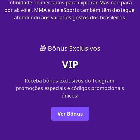
infinidade de mercados para explorar. Mas não para
por aí: vôlei, MMA e até eSports também têm destaque,
atendendo aos variados gostos dos brasileiros.
🎁 Bônus Exclusivos
VIP
Receba bônus exclusivos do Telegram,
promoções especiais e códigos promocionais
únicos!
Ver Bônus