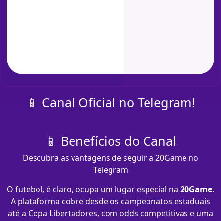
📱 Canal Oficial no Telegram!
📱 Benefícios do Canal
Descubra as vantagens de seguir a 20Game no
Telegram
O futebol, é claro, ocupa um lugar especial na
20Game
.
A plataforma cobre desde os campeonatos estaduais
até a Copa Libertadores, com odds competitivas e uma