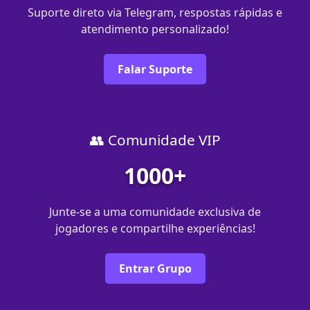
Suporte direto via Telegram, respostas rápidas e
atendimento personalizado!
Falar Suporte
👥 Comunidade VIP
1000+
Junte-se a uma comunidade exclusiva de
jogadores e compartilhe experiências!
Entrar Grupo