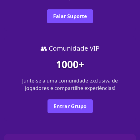
Falar Suporte
👥 Comunidade VIP
1000+
Junte-se a uma comunidade exclusiva de
jogadores e compartilhe experiências!
Entrar Grupo