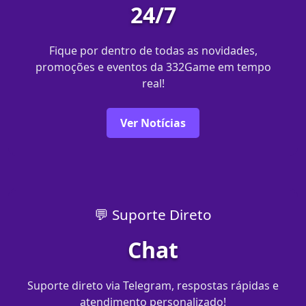
24/7
Fique por dentro de todas as novidades,
promoções e eventos da 332Game em tempo
real!
Ver Notícias
💬 Suporte Direto
Chat
Suporte direto via Telegram, respostas rápidas e
atendimento personalizado!