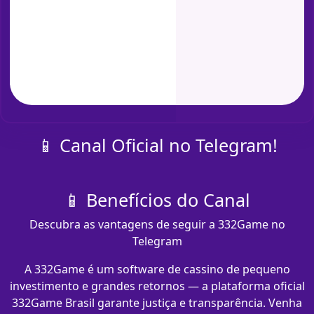
📱 Canal Oficial no Telegram!
📱 Benefícios do Canal
Descubra as vantagens de seguir a 332Game no
Telegram
A 332Game é um software de cassino de pequeno
investimento e grandes retornos — a plataforma oficial
332Game Brasil garante justiça e transparência. Venha