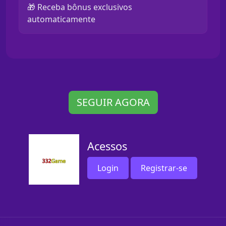
🎁 Receba bônus exclusivos
automaticamente
SEGUIR AGORA
Acessos
Login
Registrar-se