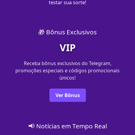
testar sua sorte!
🎁 Bônus Exclusivos
VIP
Receba bônus exclusivos do Telegram,
promoções especiais e códigos promocionais
únicos!
Ver Bônus
📢 Notícias em Tempo Real