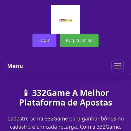
Login
Registrar-se
Menu
📱 332Game A Melhor
Plataforma de Apostas
Cadastre-se na 332Game para ganhar bônus no
cadastro e em cada recarga. Com a 332Game,