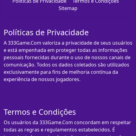
Políticas de Privacidade
Termos e Condições
Sitemap
Políticas de Privacidade
A 333Game.Com valoriza a privacidade de seus usuários
e está empenhada em proteger todas as informações
pessoais fornecidas durante o uso de nossos canais de
comunicação. Todos os dados coletados são utilizados
exclusivamente para fins de melhoria contínua da
experiência de nossos jogadores.
Termos e Condições
Os usuários da 333Game.Com concordam em respeitar
todas as regras e regulamentos estabelecidos. É