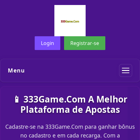
Login
Registrar-se
Menu
📱 333Game.Com A Melhor
Plataforma de Apostas
Cadastre-se na 333Game.Com para ganhar bônus
no cadastro e em cada recarga. Com a