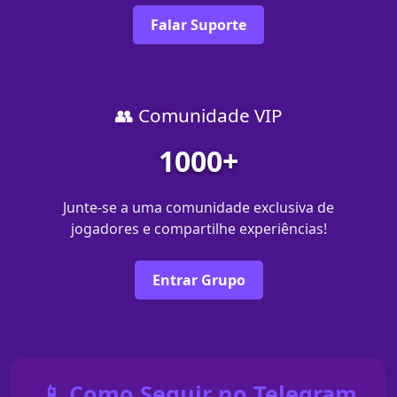
Falar Suporte
👥 Comunidade VIP
1000+
Junte-se a uma comunidade exclusiva de
jogadores e compartilhe experiências!
Entrar Grupo
📱 Como Seguir no Telegram