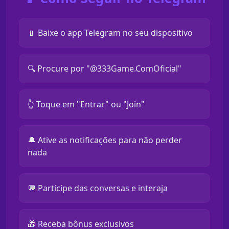
📱 Baixe o app Telegram no seu dispositivo
🔍 Procure por "@333Game.ComOficial"
👆 Toque em "Entrar" ou "Join"
🔔 Ative as notificações para não perder
nada
💬 Participe das conversas e interaja
🎁 Receba bônus exclusivos