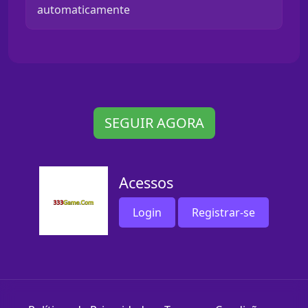
automaticamente
SEGUIR AGORA
Acessos
Login
Registrar-se