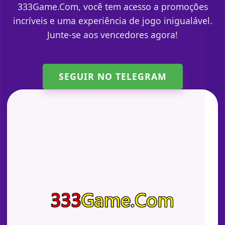
333Game.Com, você tem acesso a promoções
incríveis e uma experiência de jogo inigualável.
Junte-se aos vencedores agora!
SEGUIR NO TELEGRAM