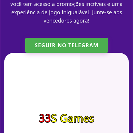
você tem acesso a promoções incríveis e uma
experiência de jogo inigualável. Junte-se aos
vencedores agora!
SEGUIR NO TELEGRAM