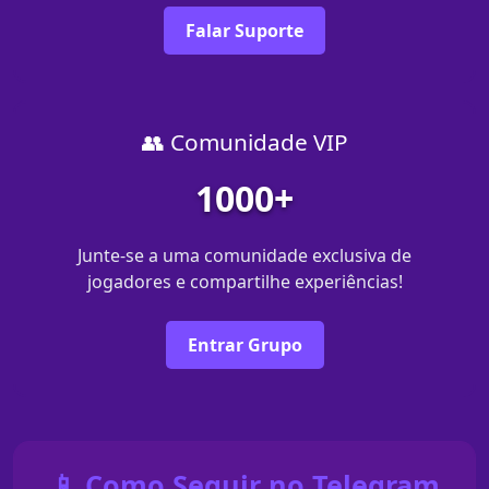
Falar Suporte
👥 Comunidade VIP
1000+
Junte-se a uma comunidade exclusiva de
jogadores e compartilhe experiências!
Entrar Grupo
📱 Como Seguir no Telegram