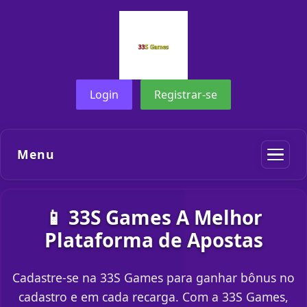
Login
Registrar-se
Menu
📱 33S Games A Melhor
Plataforma de Apostas
Cadastre-se na 33S Games para ganhar bônus no
cadastro e em cada recarga. Com a 33S Games,