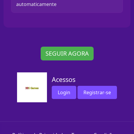
automaticamente
SEGUIR AGORA
Acessos
Login
Registrar-se