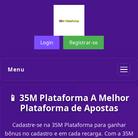
Login
Registrar-se
Menu
📱 35M Plataforma A Melhor
Plataforma de Apostas
Cadastre-se na 35M Plataforma para ganhar
bônus no cadastro e em cada recarga. Com a 35M