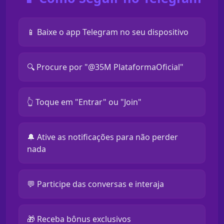
📱 Baixe o app Telegram no seu dispositivo
🔍 Procure por "@35M PlataformaOficial"
👆 Toque em "Entrar" ou "Join"
🔔 Ative as notificações para não perder
nada
💬 Participe das conversas e interaja
🎁 Receba bônus exclusivos