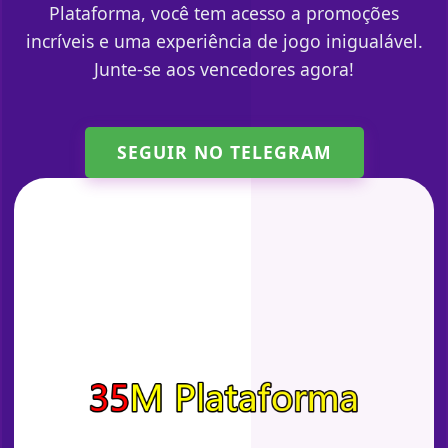
Plataforma, você tem acesso a promoções
incríveis e uma experiência de jogo inigualável.
Junte-se aos vencedores agora!
SEGUIR NO TELEGRAM