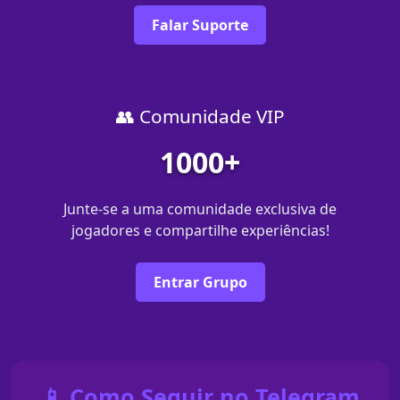
Falar Suporte
👥 Comunidade VIP
1000+
Junte-se a uma comunidade exclusiva de
jogadores e compartilhe experiências!
Entrar Grupo
📱 Como Seguir no Telegram