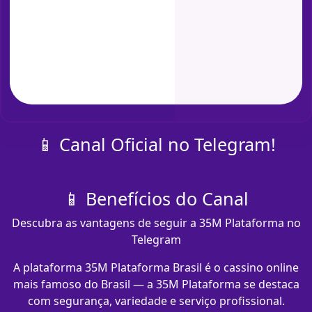
📱 Canal Oficial no Telegram!
📱 Benefícios do Canal
Descubra as vantagens de seguir a 35M Plataforma no
Telegram
A plataforma 35M Plataforma Brasil é o cassino online
mais famoso do Brasil — a 35M Plataforma se destaca
com segurança, variedade e serviço profissional.