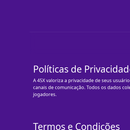
Políticas de Privacida
A 45X valoriza a privacidade de seus usuár
canais de comunicação. Todos os dados cole
jogadores.
Termos e Condições