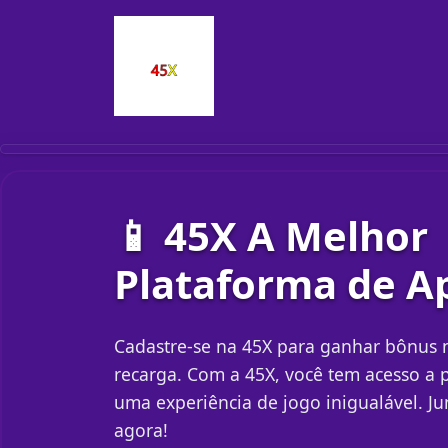
📱 45X A Melhor
Plataforma de A
Cadastre-se na 45X para ganhar bônus 
recarga. Com a 45X, você tem acesso a 
uma experiência de jogo inigualável. J
agora!