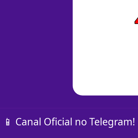
📱 Canal Oficial no Telegram!