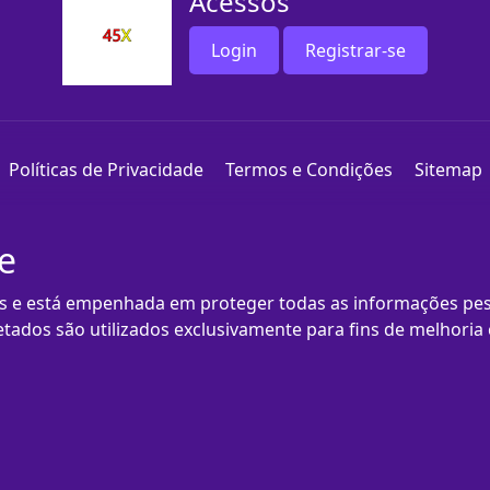
Acessos
Login
Registrar-se
Políticas de Privacidade
Termos e Condições
Sitemap
de
ios e está empenhada em proteger todas as informações pe
tados são utilizados exclusivamente para fins de melhoria