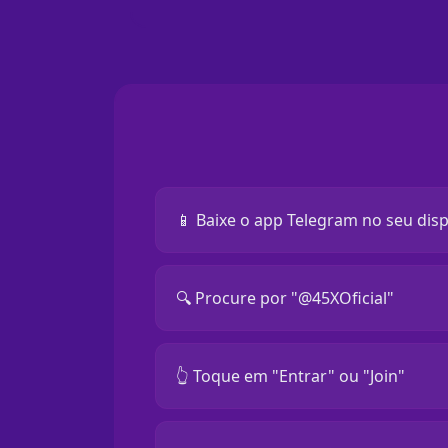
📱 Baixe o app Telegram no seu disp
🔍 Procure por "@45XOficial"
👆 Toque em "Entrar" ou "Join"