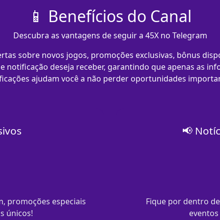
📱 Benefícios do Canal
Descubra as vantagens de seguir a 45X no Telegram
lertas sobre novos jogos, promoções exclusivas, bônus disp
e notificação deseja receber, garantindo que apenas as in
ficações ajudam você a não perder oportunidades importa
sivos
📢 Notí
m, promoções especiais
Fique por dentro d
s únicos!
eventos