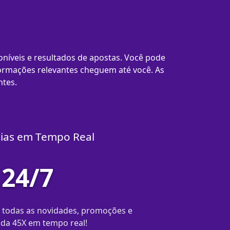
oníveis e resultados de apostas. Você pode
formações relevantes cheguem até você. As
ntes.
cias em Tempo Real
24/7
e todas as novidades, promoções e
 da 45X em tempo real!