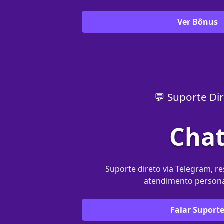
Ver Bônus
💬 Suporte Di
Cha
Suporte direto via Telegram, r
atendimento persona
Falar Suport