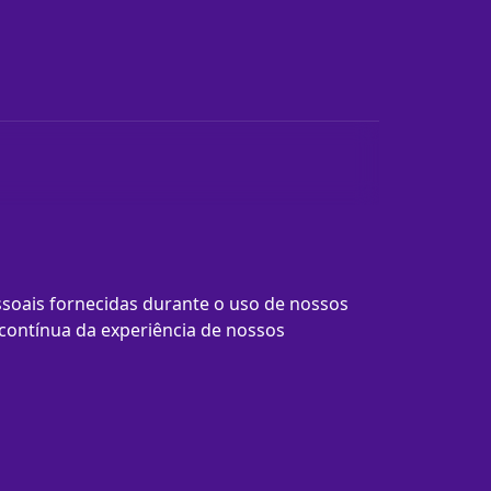
ssoais fornecidas durante o uso de nossos
 contínua da experiência de nossos