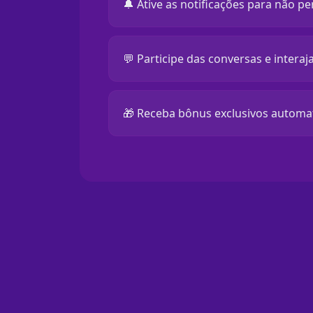
🔔 Ative as notificações para não p
💬 Participe das conversas e interaj
🎁 Receba bônus exclusivos autom