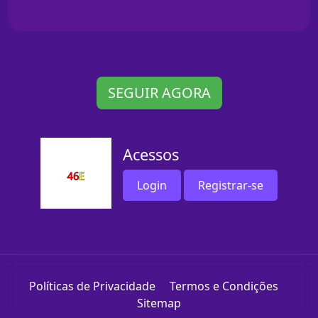
SEGUIR AGORA
Acessos
Login
Registrar-se
Políticas de Privacidade
Termos e Condições
Sitemap