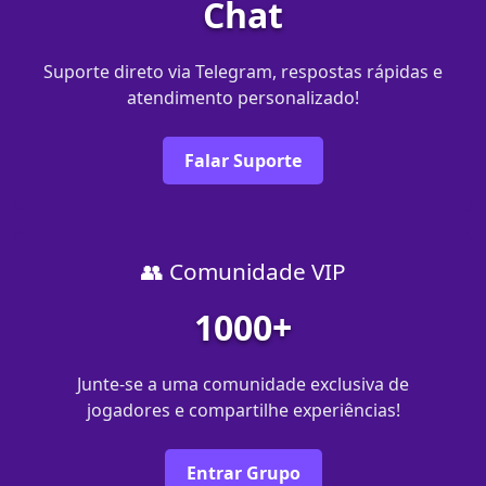
Chat
Suporte direto via Telegram, respostas rápidas e
atendimento personalizado!
Falar Suporte
👥 Comunidade VIP
1000+
Junte-se a uma comunidade exclusiva de
jogadores e compartilhe experiências!
Entrar Grupo