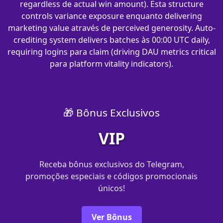
regardless de actual win amount). Esta structure
controls variance exposure enquanto delivering
marketing value através de perceived generosity. Auto-
crediting system delivers batches às 00:00 UTC daily,
requiring logins para claim (driving DAU metrics critical
para platform vitality indicators).
🎁 Bônus Exclusivos
VIP
Receba bônus exclusivos do Telegram,
promoções especiais e códigos promocionais
únicos!
Ver Bônus