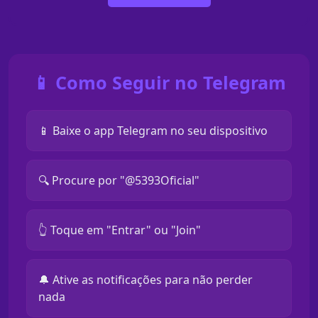
📱 Como Seguir no Telegram
📱 Baixe o app Telegram no seu dispositivo
🔍 Procure por "@5393Oficial"
👆 Toque em "Entrar" ou "Join"
🔔 Ative as notificações para não perder
nada