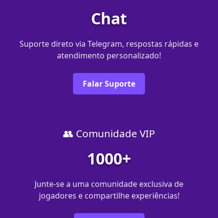
Chat
Suporte direto via Telegram, respostas rápidas e
atendimento personalizado!
Falar Suporte
👥 Comunidade VIP
1000+
Junte-se a uma comunidade exclusiva de
jogadores e compartilhe experiências!