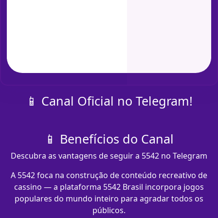
📱 Canal Oficial no Telegram!
📱 Benefícios do Canal
Descubra as vantagens de seguir a 5542 no Telegram
A 5542 foca na construção de conteúdo recreativo de
cassino — a plataforma 5542 Brasil incorpora jogos
populares do mundo inteiro para agradar todos os
públicos.