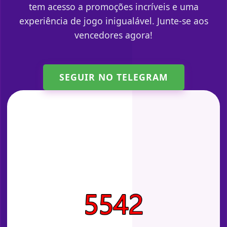
tem acesso a promoções incríveis e uma
experiência de jogo inigualável. Junte-se aos
vencedores agora!
SEGUIR NO TELEGRAM