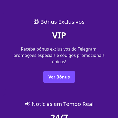
🎁 Bônus Exclusivos
VIP
Receba bônus exclusivos do Telegram,
promoções especiais e códigos promocionais
únicos!
Ver Bônus
📢 Notícias em Tempo Real
24/7