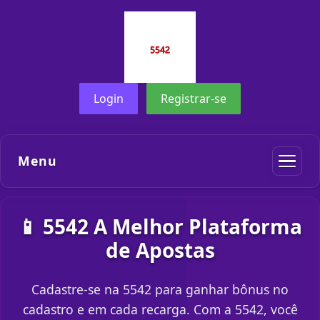
Login
Registrar-se
Menu
📱 5542 A Melhor Plataforma
de Apostas
Cadastre-se na 5542 para ganhar bônus no
cadastro e em cada recarga. Com a 5542, você