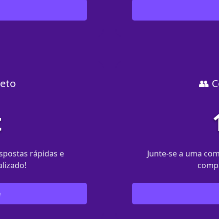
reto
👥 
t
espostas rápidas e
Junte-se a uma com
lizado!
compa
e