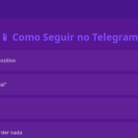
📱 Como Seguir no Telegram
ositivo
al"
erder nada