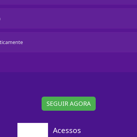
a
aticamente
SEGUIR AGORA
Acessos