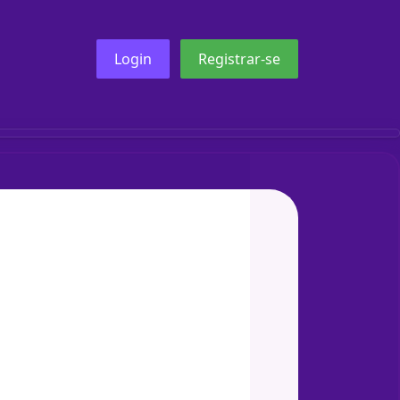
Login
Registrar-se