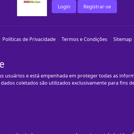
Login
Registrar-se
Políticas de Privacidade
Termos e Condições
Sitemap
de
eus usuários e está empenhada em proteger todas as infor
dados coletados são utilizados exclusivamente para fins d