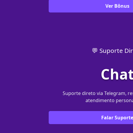
Ver Bônus
💬 Suporte Di
Cha
Suporte direto via Telegram, r
atendimento persona
Falar Suport