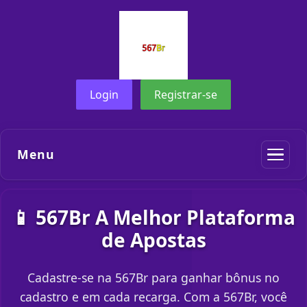
Login
Registrar-se
Menu
📱 567Br A Melhor Plataforma
de Apostas
Cadastre-se na 567Br para ganhar bônus no
cadastro e em cada recarga. Com a 567Br, você