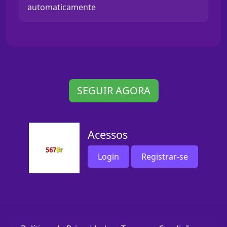
automaticamente
SEGUIR AGORA
Acessos
Login
Registrar-se