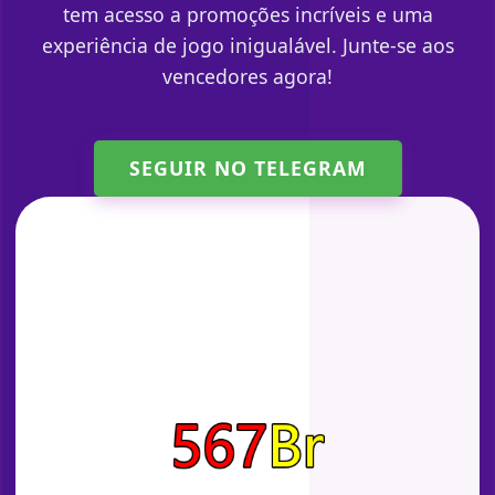
tem acesso a promoções incríveis e uma
experiência de jogo inigualável. Junte-se aos
vencedores agora!
SEGUIR NO TELEGRAM