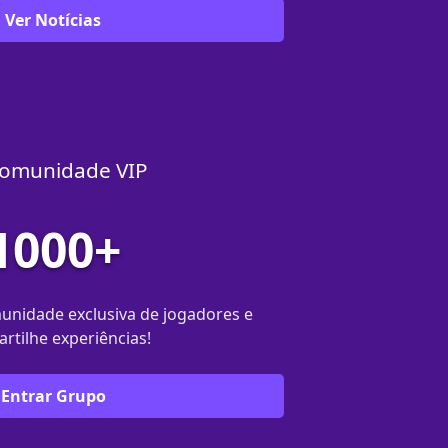
Ver Notícias
Comunidade VIP
1000+
unidade exclusiva de jogadores e
rtilhe experiências!
Entrar Grupo