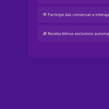
💬 Participe das conversas e interaj
🎁 Receba bônus exclusivos autom