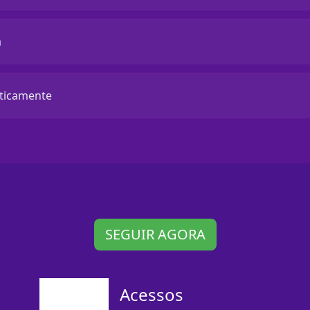
a
aticamente
SEGUIR AGORA
Acessos