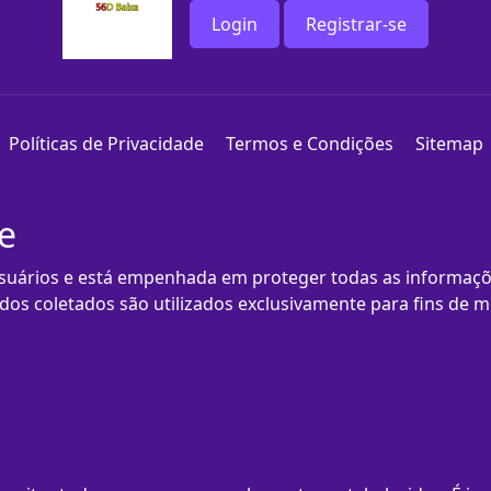
Login
Registrar-se
Políticas de Privacidade
Termos e Condições
Sitemap
de
 usuários e está empenhada em proteger todas as informaçõ
os coletados são utilizados exclusivamente para fins de m