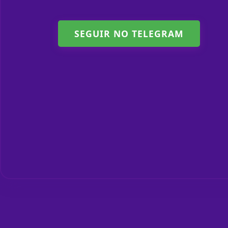
SEGUIR NO TELEGRAM