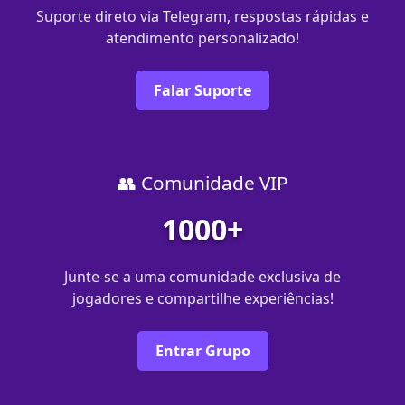
Suporte direto via Telegram, respostas rápidas e
atendimento personalizado!
Falar Suporte
👥 Comunidade VIP
1000+
Junte-se a uma comunidade exclusiva de
jogadores e compartilhe experiências!
Entrar Grupo