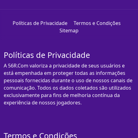
Políticas de Privacidade
Termos e Condições
Sitemap
Políticas de Privacidade
A 56R.Com valoriza a privacidade de seus usuários e
está empenhada em proteger todas as informações
pessoais fornecidas durante o uso de nossos canais de
comunicação. Todos os dados coletados são utilizados
exclusivamente para fins de melhoria contínua da
experiência de nossos jogadores.
Termos e Condições