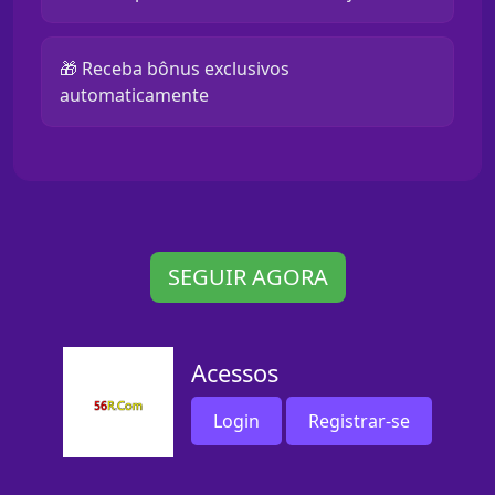
🎁 Receba bônus exclusivos
automaticamente
SEGUIR AGORA
Acessos
Login
Registrar-se