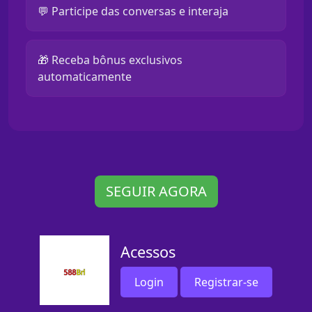
💬 Participe das conversas e interaja
🎁 Receba bônus exclusivos
automaticamente
SEGUIR AGORA
Acessos
Login
Registrar-se