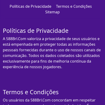
Políticas de Privacidade
Termos e Condições
Sitemap
Políticas de Privacidade
A 588Brl.Com valoriza a privacidade de seus usuários e
está empenhada em proteger todas as informações
pessoais fornecidas durante o uso de nossos canais de
comunicação. Todos os dados coletados são utilizados
exclusivamente para fins de melhoria contínua da
experiência de nossos jogadores.
Termos e Condições
Os usuários da 588Brl.Com concordam em respeitar