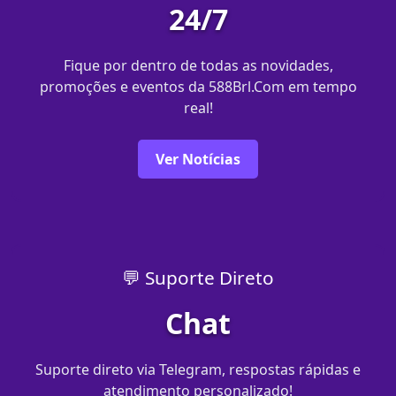
24/7
Fique por dentro de todas as novidades,
promoções e eventos da 588Brl.Com em tempo
real!
Ver Notícias
💬 Suporte Direto
Chat
Suporte direto via Telegram, respostas rápidas e
atendimento personalizado!