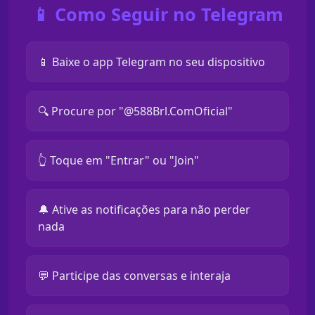
📱 Como Seguir no Telegram
📱 Baixe o app Telegram no seu dispositivo
🔍 Procure por "@588Brl.ComOficial"
👆 Toque em "Entrar" ou "Join"
🔔 Ative as notificações para não perder
nada
💬 Participe das conversas e interaja