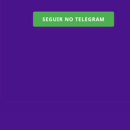
SEGUIR NO TELEGRAM