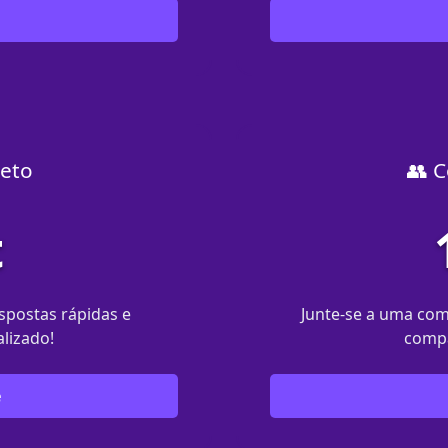
reto
👥 
t
espostas rápidas e
Junte-se a uma com
lizado!
compa
e