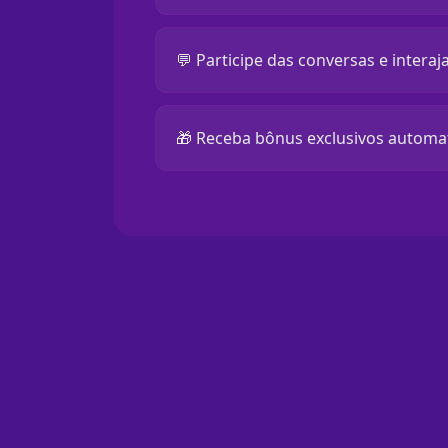
💬 Participe das conversas e interaj
🎁 Receba bônus exclusivos autom