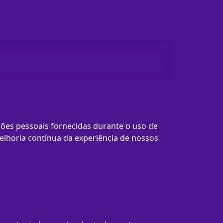
ões pessoais fornecidas durante o uso de
elhoria contínua da experiência de nossos