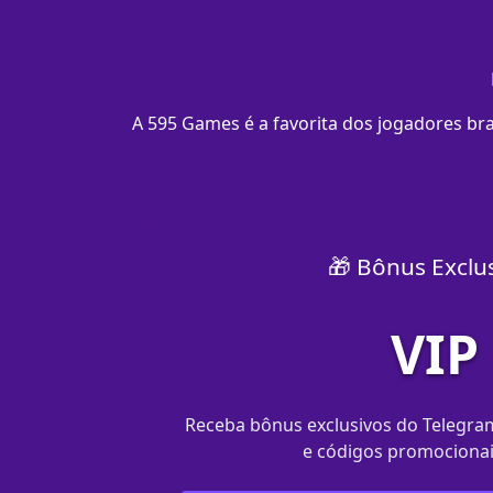
A 595 Games é a favorita dos jogadores bra
🎁 Bônus Exclu
VIP
Receba bônus exclusivos do Telegra
e códigos promocionai