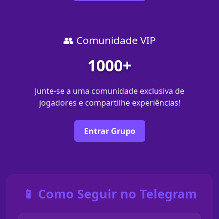
👥 Comunidade VIP
1000+
Junte-se a uma comunidade exclusiva de
jogadores e compartilhe experiências!
Entrar Grupo
📱 Como Seguir no Telegram