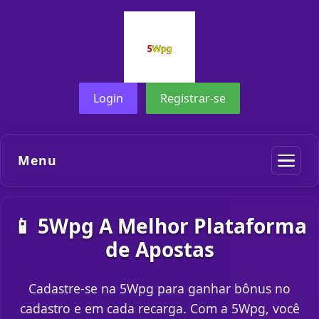
Login
Registrar-se
Menu
📱 5Wpg A Melhor Plataforma
de Apostas
Cadastre-se na 5Wpg para ganhar bônus no
cadastro e em cada recarga. Com a 5Wpg, você