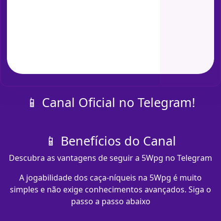
📱 Canal Oficial no Telegram!
📱 Benefícios do Canal
Descubra as vantagens de seguir a 5Wpg no Telegram
A jogabilidade dos caça-níqueis na 5Wpg é muito
simples e não exige conhecimentos avançados. Siga o
passo a passo abaixo