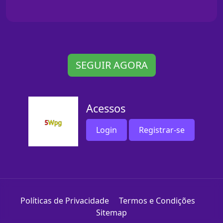
SEGUIR AGORA
Acessos
Login
Registrar-se
Políticas de Privacidade
Termos e Condições
Sitemap