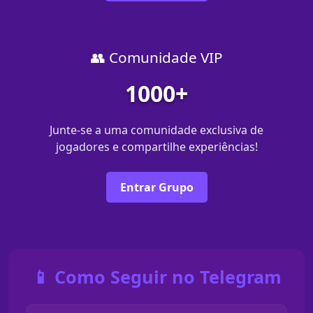
👥 Comunidade VIP
1000+
Junte-se a uma comunidade exclusiva de
jogadores e compartilhe experiências!
Entrar Grupo
📱 Como Seguir no Telegram