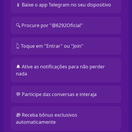
📱 Baixe o app Telegram no seu dispositivo
🔍 Procure por "@6292Oficial"
👆 Toque em "Entrar" ou "Join"
🔔 Ative as notificações para não perder
nada
💬 Participe das conversas e interaja
🎁 Receba bônus exclusivos
automaticamente