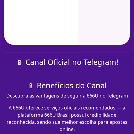
📱 Canal Oficial no Telegram!
📱 Benefícios do Canal
Descubra as vantagens de seguir a 666U no Telegram
A 666U oferece serviços oficiais recomendados — a
plataforma 666U Brasil possui credibilidade
reconhecida, sendo sua melhor escolha para apostas
online.