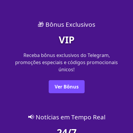
🎁 Bônus Exclusivos
VIP
Receba bônus exclusivos do Telegram,
promoções especiais e códigos promocionais
únicos!
Ver Bônus
📢 Notícias em Tempo Real
24/7