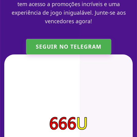
tem acesso a promoções incríveis e uma
experiência de jogo inigualável. Junte-se aos
vencedores agora!
SEGUIR NO TELEGRAM