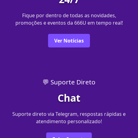
Fique por dentro de todas as novidades,
promoções e eventos da 666U em tempo real!
Ver Notícias
💬 Suporte Direto
Chat
Suporte direto via Telegram, respostas rápidas e
atendimento personalizado!