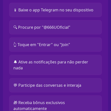
📱 Baixe o app Telegram no seu dispositivo
🔍 Procure por "@666UOficial"
👆 Toque em "Entrar" ou "Join"
🔔 Ative as notificações para não perder
nada
💬 Participe das conversas e interaja
🎁 Receba bônus exclusivos
automaticamente