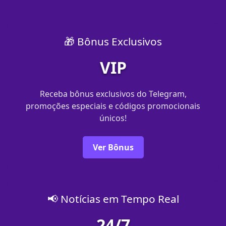
🎁 Bônus Exclusivos
VIP
Receba bônus exclusivos do Telegram,
promoções especiais e códigos promocionais
únicos!
Ver Bônus
📢 Notícias em Tempo Real
24/7