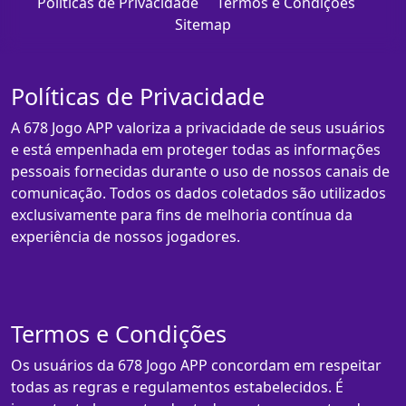
Políticas de Privacidade
Termos e Condições
Sitemap
Políticas de Privacidade
A 678 Jogo APP valoriza a privacidade de seus usuários
e está empenhada em proteger todas as informações
pessoais fornecidas durante o uso de nossos canais de
comunicação. Todos os dados coletados são utilizados
exclusivamente para fins de melhoria contínua da
experiência de nossos jogadores.
Termos e Condições
Os usuários da 678 Jogo APP concordam em respeitar
todas as regras e regulamentos estabelecidos. É