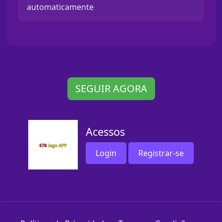
automaticamente
SEGUIR AGORA
Acessos
Login
Registrar-se