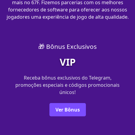
mais no 67F. Fizemos parcerias com os melhores
fornecedores de software para oferecer aos nossos
jogadores uma experiência de jogo de alta qualidade.
🎁 Bônus Exclusivos
VIP
Receba bônus exclusivos do Telegram,
promoções especiais e códigos promocionais
únicos!
Ver Bônus