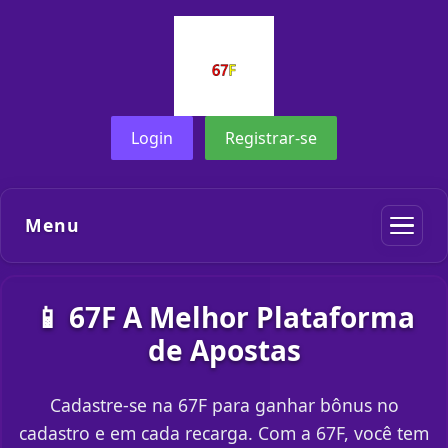
Login
Registrar-se
Menu
📱 67F A Melhor Plataforma
de Apostas
Cadastre-se na 67F para ganhar bônus no
cadastro e em cada recarga. Com a 67F, você tem