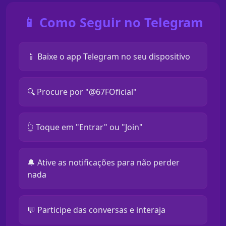
📱 Como Seguir no Telegram
📱 Baixe o app Telegram no seu dispositivo
🔍 Procure por "@67FOficial"
👆 Toque em "Entrar" ou "Join"
🔔 Ative as notificações para não perder
nada
💬 Participe das conversas e interaja