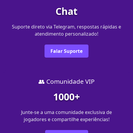
Chat
Suporte direto via Telegram, respostas rápidas e
atendimento personalizado!
Falar Suporte
👥 Comunidade VIP
1000+
Junte-se a uma comunidade exclusiva de
jogadores e compartilhe experiências!