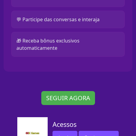
💬 Participe das conversas e interaja
🎁 Receba bônus exclusivos
automaticamente
SEGUIR AGORA
Acessos