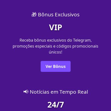
🎁 Bônus Exclusivos
VIP
Receba bônus exclusivos do Telegram,
promoções especiais e códigos promocionais
únicos!
Ver Bônus
📢 Notícias em Tempo Real
24/7