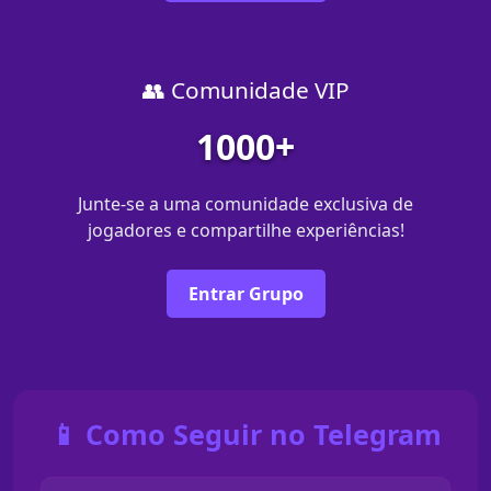
👥 Comunidade VIP
1000+
Junte-se a uma comunidade exclusiva de
jogadores e compartilhe experiências!
Entrar Grupo
📱 Como Seguir no Telegram