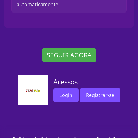
automaticamente
SEGUIR AGORA
Acessos
Login
Registrar-se