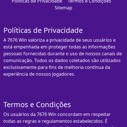
Políticas de Privacidade
Termos e Condições
Sitemap
Políticas de Privacidade
A 7676 Win valoriza a privacidade de seus usuários e
está empenhada em proteger todas as informações
pessoais fornecidas durante o uso de nossos canais de
comunicação. Todos os dados coletados são utilizados
exclusivamente para fins de melhoria contínua da
experiência de nossos jogadores.
Termos e Condições
Os usuários da 7676 Win concordam em respeitar
todas as regras e regulamentos estabelecidos. É