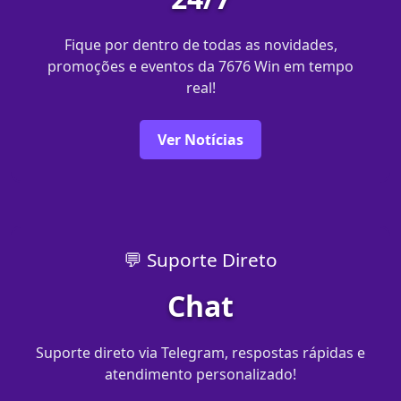
Fique por dentro de todas as novidades,
promoções e eventos da 7676 Win em tempo
real!
Ver Notícias
💬 Suporte Direto
Chat
Suporte direto via Telegram, respostas rápidas e
atendimento personalizado!