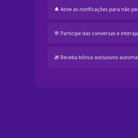
🔔 Ative as notificações para não p
💬 Participe das conversas e interaj
🎁 Receba bônus exclusivos autom