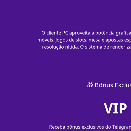
O cliente PC aproveita a potência gráfi
móveis. Jogos de slots, mesa e apostas es
resolução nítida. O sistema de render
🎁 Bônus Exclu
VIP
Receba bônus exclusivos do Telegra