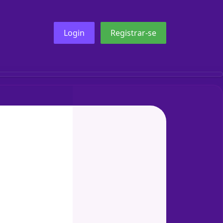
Login
Registrar-se