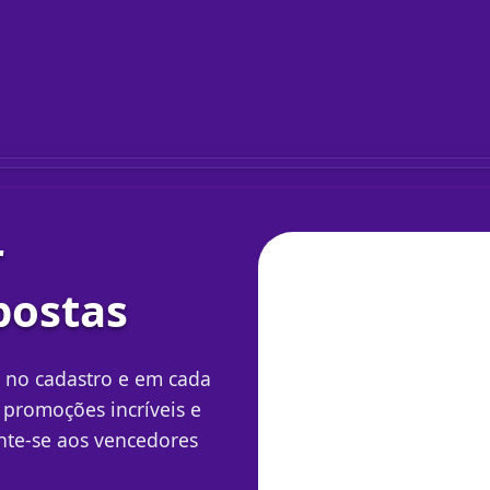
r
postas
 no cadastro e em cada
 promoções incríveis e
unte-se aos vencedores