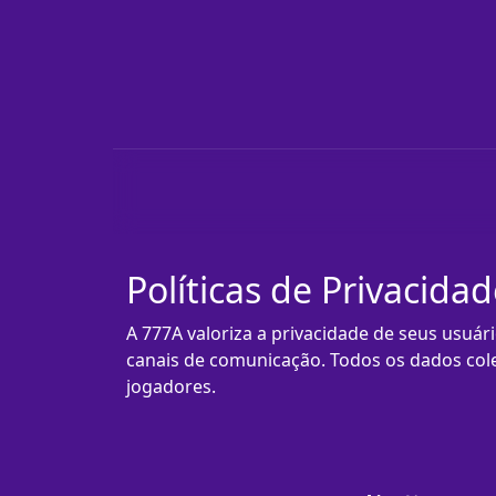
Políticas de Privacida
A 777A valoriza a privacidade de seus usuá
canais de comunicação. Todos os dados cole
jogadores.