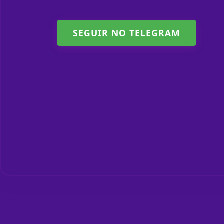
SEGUIR NO TELEGRAM