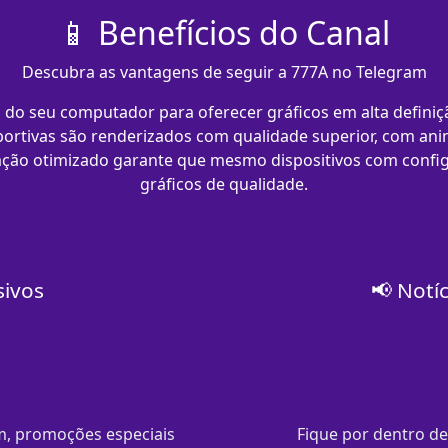
📱 Benefícios do Canal
Descubra as vantagens de seguir a 777A no Telegram
ca do seu computador para oferecer gráficos em alta definiç
portivas são renderizados com qualidade superior, com anim
ização otimizado garante que mesmo dispositivos com conf
gráficos de qualidade.
sivos
📢 Notí
m, promoções especiais
Fique por dentro d