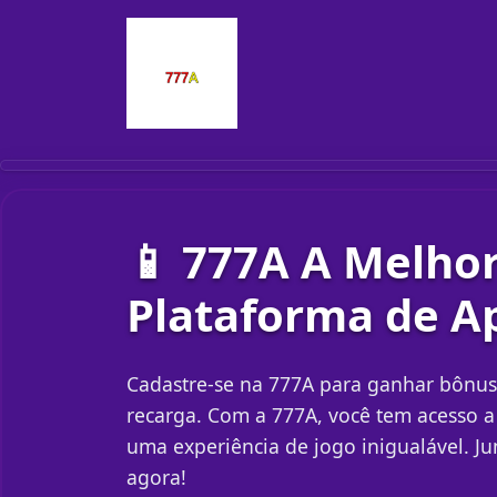
📱 777A A Melho
Plataforma de A
Cadastre-se na 777A para ganhar bônus
recarga. Com a 777A, você tem acesso a
uma experiência de jogo inigualável. J
agora!