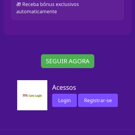
🎁 Receba bônus exclusivos
automaticamente
SEGUIR AGORA
Acessos
Login
Registrar-se