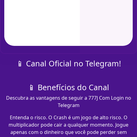
📱 Canal Oficial no Telegram!
📱 Benefícios do Canal
Descubra as vantagens de seguir a 777J Com Login no
Telegram
Entenda o risco. O Crash é um jogo de alto risco. O
multiplicador pode cair a qualquer momento. Jogue
apenas com o dinheiro que você pode perder sem