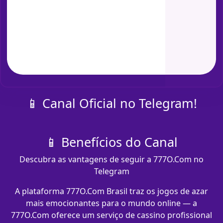
📱 Canal Oficial no Telegram!
📱 Benefícios do Canal
Descubra as vantagens de seguir a 777O.Com no
Telegram
A plataforma 777O.Com Brasil traz os jogos de azar
mais emocionantes para o mundo online — a
777O.Com oferece um serviço de cassino profissional