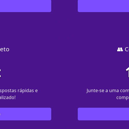
reto
👥 
t
espostas rápidas e
Junte-se a uma com
lizado!
compa
e