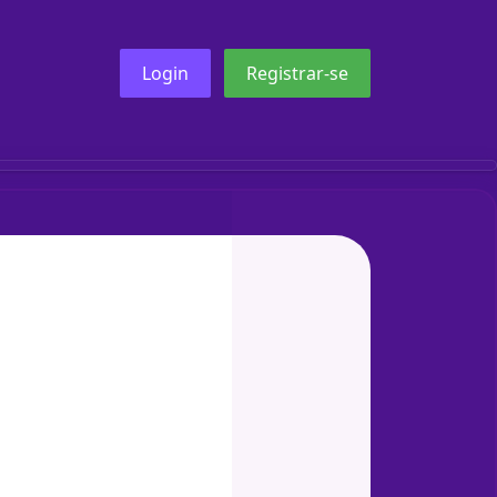
Login
Registrar-se