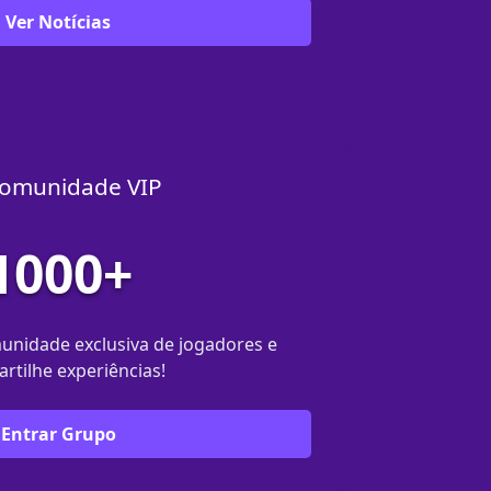
Ver Notícias
Comunidade VIP
1000+
unidade exclusiva de jogadores e
rtilhe experiências!
Entrar Grupo