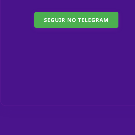
SEGUIR NO TELEGRAM