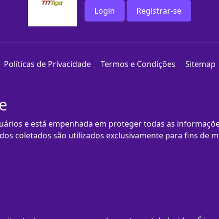
Login
Registrar-se
Políticas de Privacidade
Termos e Condições
Sitemap
de
usuários e está empenhada em proteger todas as informaçõe
os coletados são utilizados exclusivamente para fins de m