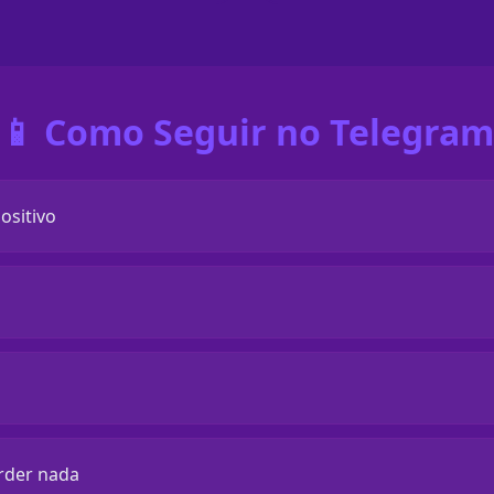
📱 Como Seguir no Telegram
ositivo
erder nada