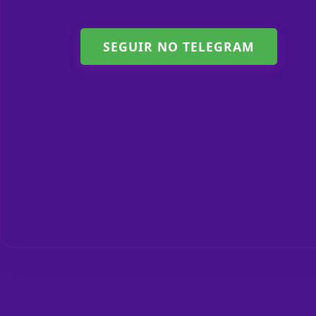
SEGUIR NO TELEGRAM