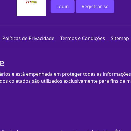
Login
Registrar-se
Políticas de Privacidade
Termos e Condições
Sitemap
de
uários e está empenhada em proteger todas as informações
os coletados são utilizados exclusivamente para fins de m