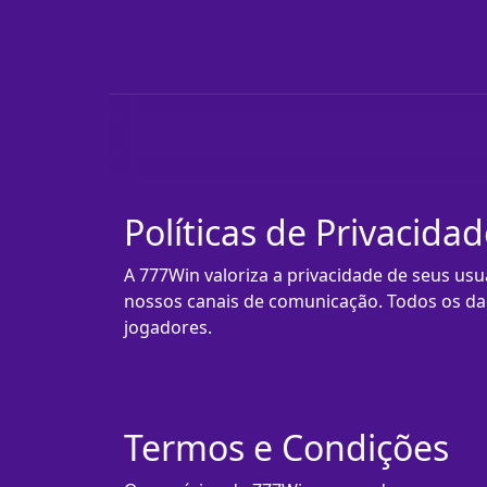
Políticas de Privacida
A 777Win valoriza a privacidade de seus us
nossos canais de comunicação. Todos os dad
jogadores.
Termos e Condições