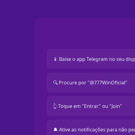
📱 Baixe o app Telegram no seu disp
🔍 Procure por "@777WinOficial"
👆 Toque em "Entrar" ou "Join"
🔔 Ative as notificações para não p