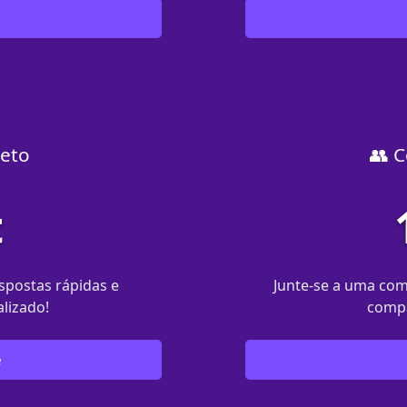
reto
👥 
t
espostas rápidas e
Junte-se a uma com
lizado!
compa
e