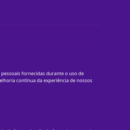
 pessoais fornecidas durante o uso de
elhoria contínua da experiência de nossos