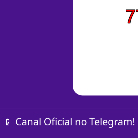
📱 Canal Oficial no Telegram!