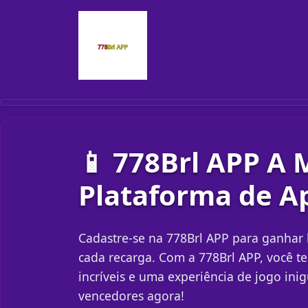
📱 778Brl APP A 
Plataforma de A
Cadastre-se na 778Brl APP para ganhar
cada recarga. Com a 778Brl APP, você 
incríveis e uma experiência de jogo inig
vencedores agora!