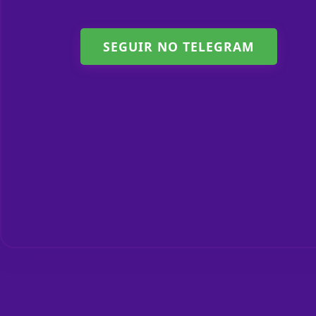
SEGUIR NO TELEGRAM