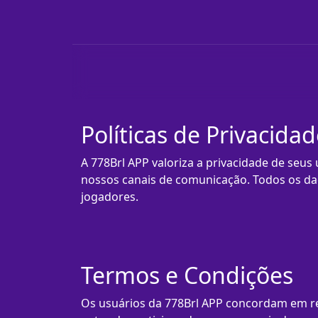
Políticas de Privacida
A 778Brl APP valoriza a privacidade de seu
nossos canais de comunicação. Todos os dad
jogadores.
Termos e Condições
Os usuários da 778Brl APP concordam em res