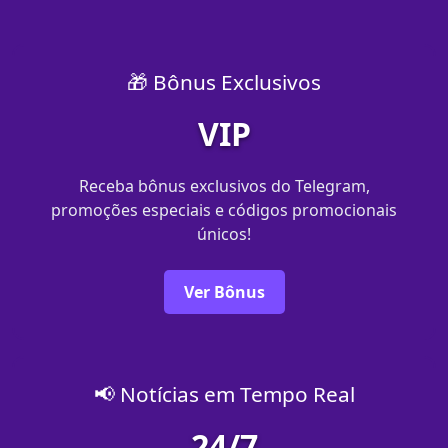
🎁 Bônus Exclusivos
VIP
Receba bônus exclusivos do Telegram,
promoções especiais e códigos promocionais
únicos!
Ver Bônus
📢 Notícias em Tempo Real
24/7