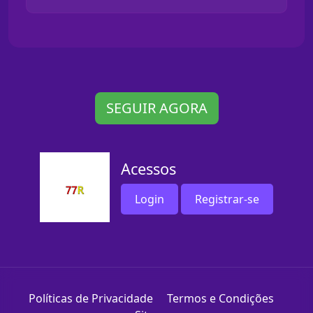
SEGUIR AGORA
Acessos
Login
Registrar-se
Políticas de Privacidade
Termos e Condições