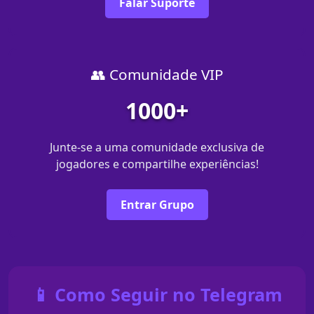
Falar Suporte
👥 Comunidade VIP
1000+
Junte-se a uma comunidade exclusiva de
jogadores e compartilhe experiências!
Entrar Grupo
📱 Como Seguir no Telegram