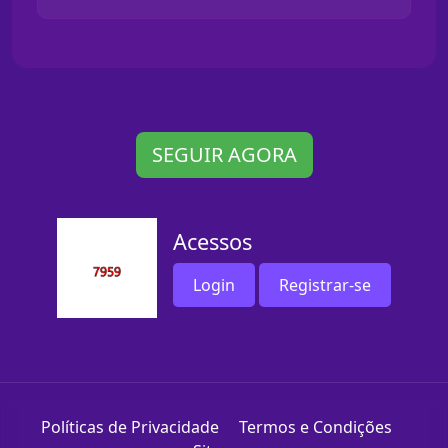
SEGUIR AGORA
Acessos
Login
Registrar-se
Políticas de Privacidade
Termos e Condições