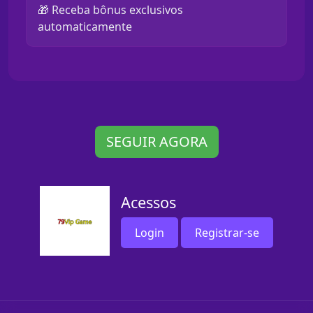
🎁 Receba bônus exclusivos
automaticamente
SEGUIR AGORA
Acessos
Login
Registrar-se