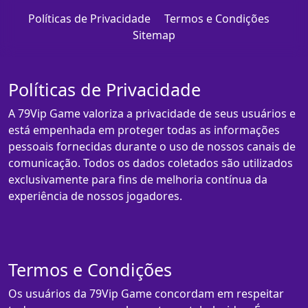
Políticas de Privacidade
Termos e Condições
Sitemap
Políticas de Privacidade
A 79Vip Game valoriza a privacidade de seus usuários e
está empenhada em proteger todas as informações
pessoais fornecidas durante o uso de nossos canais de
comunicação. Todos os dados coletados são utilizados
exclusivamente para fins de melhoria contínua da
experiência de nossos jogadores.
Termos e Condições
Os usuários da 79Vip Game concordam em respeitar