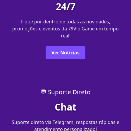
24/7
Fique por dentro de todas as novidades,
promoções e eventos da 79Vip Game em tempo
real!
Ver Notícias
💬 Suporte Direto
Chat
Suporte direto via Telegram, respostas rápidas e
atendimento personalizado!