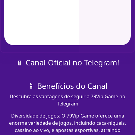
📱 Canal Oficial no Telegram!
📱 Benefícios do Canal
Descubra as vantagens de seguir a 79Vip Game no
Telegram
Diversidade de jogos: O 79Vip Game oferece uma
enorme variedade de jogos, incluindo caça-níqueis,
cassino ao vivo, e apostas esportivas, atraindo