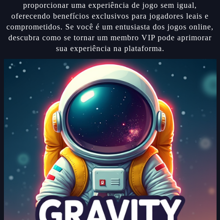
proporcionar uma experiência de jogo sem igual,
oferecendo benefícios exclusivos para jogadores leais e
comprometidos. Se você é um entusiasta dos jogos online,
descubra como se tornar um membro VIP pode aprimorar
sua experiência na plataforma.