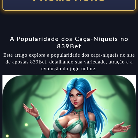
A Popularidade dos Caça-Níqueis no
839Bet
Este artigo explora a popularidade dos caça-níqueis no site
de apostas 839Bet, detalhando sua variedade, atração e a
evolução do jogo online.